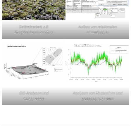
Geländearbeit, z.B.
Aufbau von relationalen
Blockhalden in der Rhön
Datenbanken
GIS-Analysen und
Analysen von Messreihen und
Kartographie
statistischen Daten