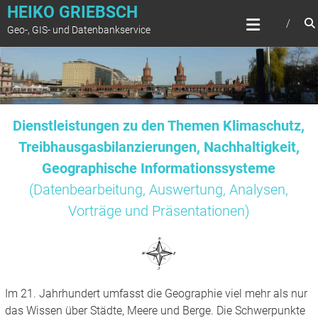
Zum
HEIKO GRIEBSCH
Inhalt
Geo-, GIS- und Datenbankservice
springen
Dienstleistungen zu den Themen Klimaschutz,
Treibhausgasbilanzierungen, Nachhaltigkeit,
Geographische Informationssysteme
(Datenbearbeitung, Auswertung, Analysen,
Vorträge und Präsentationen)
Im 21. Jahrhundert umfasst die Geographie viel mehr als nur
das Wissen über Städte, Meere und Berge. Die Schwerpunkte