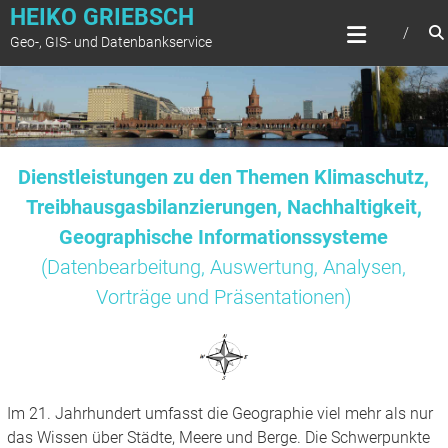
Zum
HEIKO GRIEBSCH
Inhalt
Geo-, GIS- und Datenbankservice
springen
Dienstleistungen zu den Themen Klimaschutz,
Treibhausgasbilanzierungen, Nachhaltigkeit,
Geographische Informationssysteme
(Datenbearbeitung, Auswertung, Analysen,
Vorträge und Präsentationen)
Im 21. Jahrhundert umfasst die Geographie viel mehr als nur
das Wissen über Städte, Meere und Berge. Die Schwerpunkte