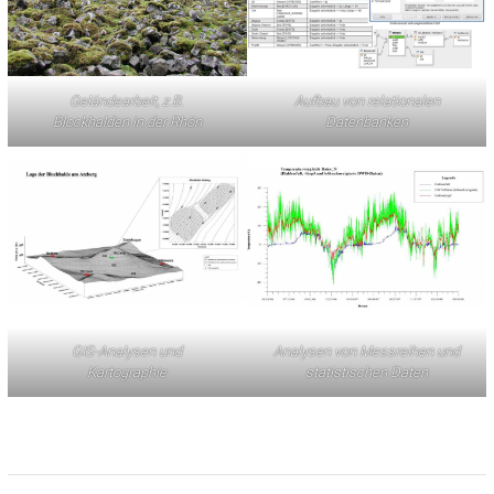
Geländearbeit, z.B.
Aufbau von relationalen
Blockhalden in der Rhön
Datenbanken
GIS-Analysen und
Analysen von Messreihen und
Kartographie
statistischen Daten