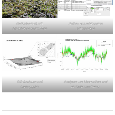
Geländearbeit, z.B.
Aufbau von relationalen
Blockhalden in der Rhön
Datenbanken
GIS-Analysen und
Analysen von Messreihen und
Kartographie
statistischen Daten