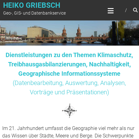
Zum
HEIKO GRIEBSCH
Inhalt
Geo-, GIS- und Datenbankservice
springen
Dienstleistungen zu den Themen Klimaschutz,
Treibhausgasbilanzierungen, Nachhaltigkeit,
Geographische Informationssysteme
(Datenbearbeitung, Auswertung, Analysen,
Vorträge und Präsentationen)
Im 21. Jahrhundert umfasst die Geographie viel mehr als nur
das Wissen über Städte, Meere und Berge. Die Schwerpunkte