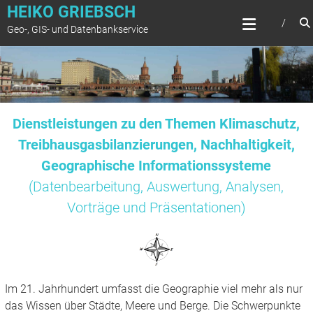
Zum
HEIKO GRIEBSCH
Inhalt
Geo-, GIS- und Datenbankservice
springen
Dienstleistungen zu den Themen Klimaschutz,
Treibhausgasbilanzierungen, Nachhaltigkeit,
Geographische Informationssysteme
(Datenbearbeitung, Auswertung, Analysen,
Vorträge und Präsentationen)
Im 21. Jahrhundert umfasst die Geographie viel mehr als nur
das Wissen über Städte, Meere und Berge. Die Schwerpunkte