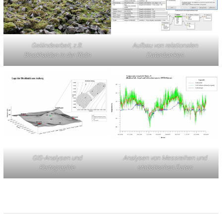
Geländearbeit, z.B.
Aufbau von relationalen
Blockhalden in der Rhön
Datenbanken
GIS-Analysen und
Analysen von Messreihen und
Kartographie
statistischen Daten