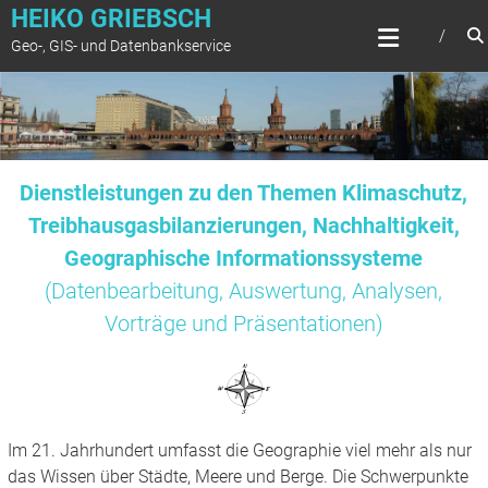
Zum
HEIKO GRIEBSCH
Inhalt
Geo-, GIS- und Datenbankservice
springen
Dienstleistungen zu den Themen Klimaschutz,
Treibhausgasbilanzierungen, Nachhaltigkeit,
Geographische Informationssysteme
(Datenbearbeitung, Auswertung, Analysen,
Vorträge und Präsentationen)
Im 21. Jahrhundert umfasst die Geographie viel mehr als nur
das Wissen über Städte, Meere und Berge. Die Schwerpunkte