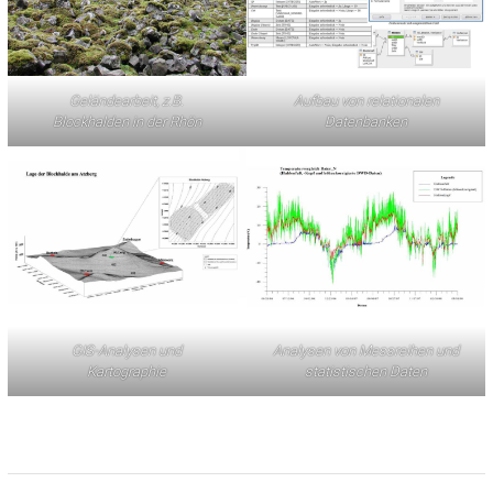
Geländearbeit, z.B.
Aufbau von relationalen
Blockhalden in der Rhön
Datenbanken
GIS-Analysen und
Analysen von Messreihen und
Kartographie
statistischen Daten