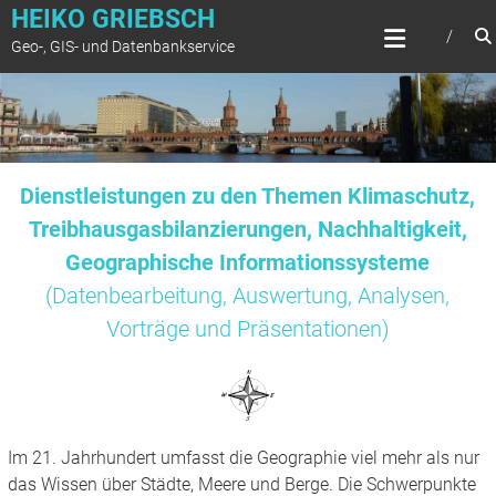
Zum
HEIKO GRIEBSCH
Inhalt
Geo-, GIS- und Datenbankservice
springen
Dienstleistungen zu den Themen Klimaschutz,
Treibhausgasbilanzierungen, Nachhaltigkeit,
Geographische Informationssysteme
(Datenbearbeitung, Auswertung, Analysen,
Vorträge und Präsentationen)
Im 21. Jahrhundert umfasst die Geographie viel mehr als nur
das Wissen über Städte, Meere und Berge. Die Schwerpunkte