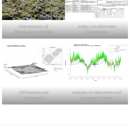
Geländearbeit, z.B.
Aufbau von relationalen
Blockhalden in der Rhön
Datenbanken
GIS-Analysen und
Analysen von Messreihen und
Kartographie
statistischen Daten