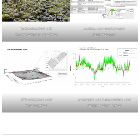
Geländearbeit, z.B.
Aufbau von relationalen
Blockhalden in der Rhön
Datenbanken
GIS-Analysen und
Analysen von Messreihen und
Kartographie
statistischen Daten