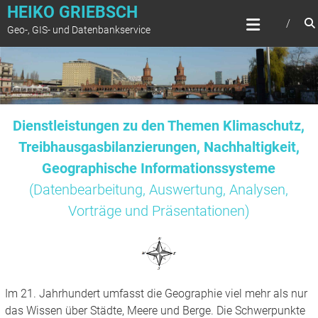
Zum
HEIKO GRIEBSCH
Inhalt
Geo-, GIS- und Datenbankservice
springen
Dienstleistungen zu den Themen Klimaschutz,
Treibhausgasbilanzierungen, Nachhaltigkeit,
Geographische Informationssysteme
(Datenbearbeitung, Auswertung, Analysen,
Vorträge und Präsentationen)
Im 21. Jahrhundert umfasst die Geographie viel mehr als nur
das Wissen über Städte, Meere und Berge. Die Schwerpunkte