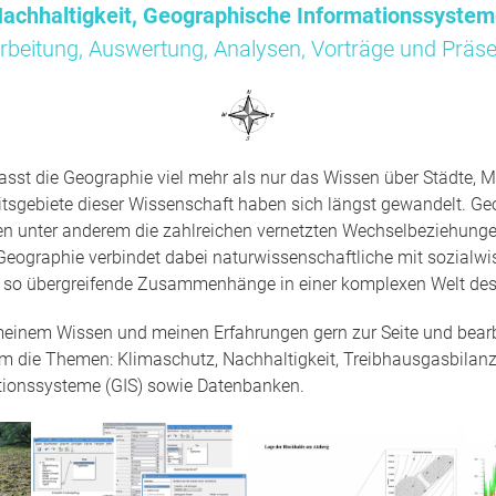
achhaltigkeit, Geographische Informationssyste
rbeitung, Auswertung, Analysen, Vorträge und Präse
sst die Geographie viel mehr als nur das Wissen über Städte, M
tsgebiete dieser Wissenschaft haben sich längst gewandelt. Ge
en unter anderem die zahlreichen vernetzten Wechselbeziehun
Geographie verbindet dabei naturwissenschaftliche mit sozialwi
t so übergreifende Zusammenhänge in einer komplexen Welt des
 meinem Wissen und meinen Erfahrungen gern zur Seite und bearbe
um die Themen: Klimaschutz, Nachhaltigkeit, Treibhausgasbilanz
tionssysteme (GIS) sowie Datenbanken.