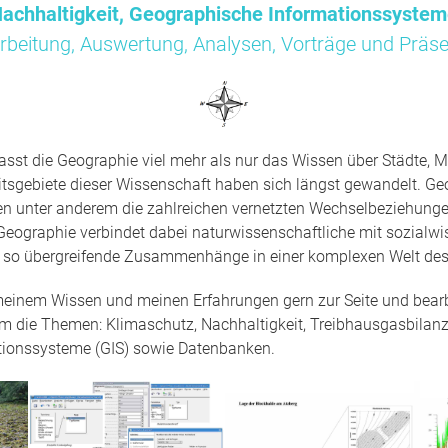
achhaltigkeit, Geographische Informationssyste
rbeitung, Auswertung, Analysen, Vorträge und Präse
sst die Geographie viel mehr als nur das Wissen über Städte, M
tsgebiete dieser Wissenschaft haben sich längst gewandelt. Ge
en unter anderem die zahlreichen vernetzten Wechselbeziehun
Geographie verbindet dabei naturwissenschaftliche mit sozialwi
t so übergreifende Zusammenhänge in einer komplexen Welt des
 meinem Wissen und meinen Erfahrungen gern zur Seite und bearbe
um die Themen: Klimaschutz, Nachhaltigkeit, Treibhausgasbilanz
tionssysteme (GIS) sowie Datenbanken.