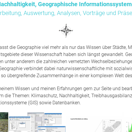
achhaltigkeit, Geographische Informationssyste
rbeitung, Auswertung, Analysen, Vorträge und Präse
sst die Geographie viel mehr als nur das Wissen über Städte, M
tsgebiete dieser Wissenschaft haben sich längst gewandelt. Ge
en unter anderem die zahlreichen vernetzten Wechselbeziehun
Geographie verbindet dabei naturwissenschaftliche mit sozialwi
t so übergreifende Zusammenhänge in einer komplexen Welt des
 meinem Wissen und meinen Erfahrungen gern zur Seite und bearbe
um die Themen: Klimaschutz, Nachhaltigkeit, Treibhausgasbilanz
tionssysteme (GIS) sowie Datenbanken.