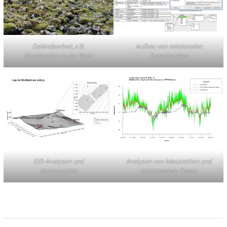
Geländearbeit, z.B.
Aufbau von relationalen
Blockhalden in der Rhön
Datenbanken
GIS-Analysen und
Analysen von Messreihen und
Kartographie
statistischen Daten