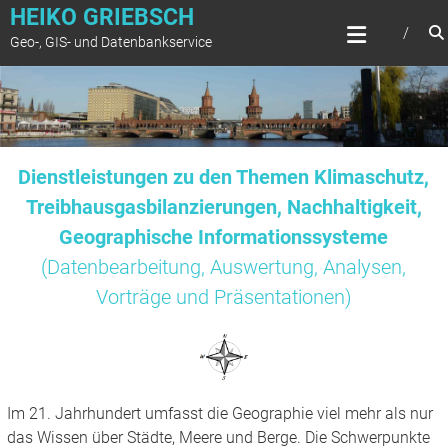
Zum
HEIKO GRIEBSCH
Inhalt
Geo-, GIS- und Datenbankservice
springen
Dienstleistungen zu den Themen Klimaschutz,
Treibhausgasbilanzierungen, Nachhaltigkeit,
Geographische Informationssysteme
(Datenbearbeitung, Auswertung, Analysen,
Vorträge und Präsentationen)
Im 21. Jahrhundert umfasst die Geographie viel mehr als nur
das Wissen über Städte, Meere und Berge. Die Schwerpunkte