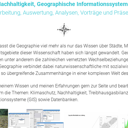
achhaltigkeit, Geographische Informationssyste
rbeitung, Auswertung, Analysen, Vorträge und Präse
sst die Geographie viel mehr als nur das Wissen über Städte, M
tsgebiete dieser Wissenschaft haben sich längst gewandelt. Ge
en unter anderem die zahlreichen vernetzten Wechselbeziehun
Geographie verbindet dabei naturwissenschaftliche mit sozialwi
t so übergreifende Zusammenhänge in einer komplexen Welt des
 meinem Wissen und meinen Erfahrungen gern zur Seite und bearbe
um die Themen: Klimaschutz, Nachhaltigkeit, Treibhausgasbilanz
tionssysteme (GIS) sowie Datenbanken.