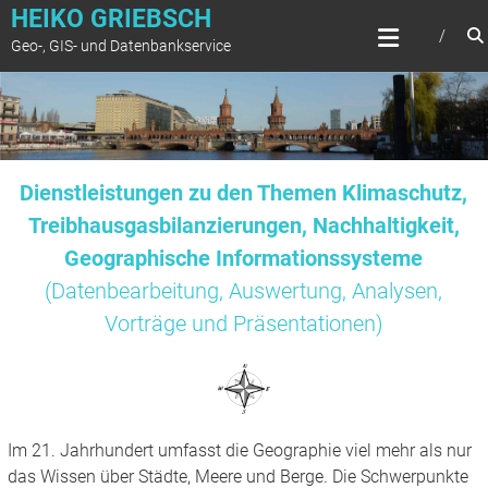
Zum
HEIKO GRIEBSCH
Inhalt
Geo-, GIS- und Datenbankservice
springen
Dienstleistungen zu den Themen Klimaschutz,
Treibhausgasbilanzierungen, Nachhaltigkeit,
Geographische Informationssysteme
(Datenbearbeitung, Auswertung, Analysen,
Vorträge und Präsentationen)
Im 21. Jahrhundert umfasst die Geographie viel mehr als nur
das Wissen über Städte, Meere und Berge. Die Schwerpunkte