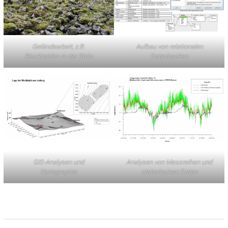
Geländearbeit, z.B.
Aufbau von relationalen
Blockhalden in der Rhön
Datenbanken
GIS-Analysen und
Analysen von Messreihen und
Kartographie
statistischen Daten