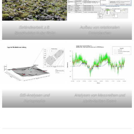
Geländearbeit, z.B.
Aufbau von relationalen
Blockhalden in der Rhön
Datenbanken
GIS-Analysen und
Analysen von Messreihen und
Kartographie
statistischen Daten