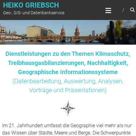
Zum
HEIKO GRIEBSCH
Inhalt
Geo-, GIS- und Datenbankservice
springen
Dienstleistungen zu den Themen Klimaschutz,
Treibhausgasbilanzierungen, Nachhaltigkeit,
Geographische Informationssysteme
(Datenbearbeitung, Auswertung, Analysen,
Vorträge und Präsentationen)
Im 21. Jahrhundert umfasst die Geographie viel mehr als nur
das Wissen über Städte, Meere und Berge. Die Schwerpunkte