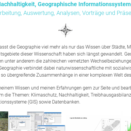
achhaltigkeit, Geographische Informationssyste
rbeitung, Auswertung, Analysen, Vorträge und Präse
sst die Geographie viel mehr als nur das Wissen über Städte, M
tsgebiete dieser Wissenschaft haben sich längst gewandelt. Ge
en unter anderem die zahlreichen vernetzten Wechselbeziehun
Geographie verbindet dabei naturwissenschaftliche mit sozialwi
t so übergreifende Zusammenhänge in einer komplexen Welt des
 meinem Wissen und meinen Erfahrungen gern zur Seite und bearbe
um die Themen: Klimaschutz, Nachhaltigkeit, Treibhausgasbilanz
tionssysteme (GIS) sowie Datenbanken.