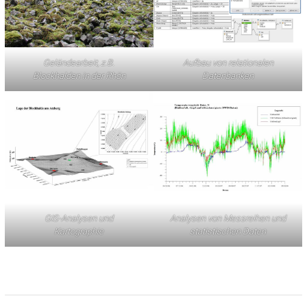
Geländearbeit, z.B.
Aufbau von relationalen
Blockhalden in der Rhön
Datenbanken
GIS-Analysen und
Analysen von Messreihen und
Kartographie
statistischen Daten