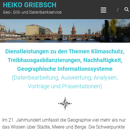
Zum
HEIKO GRIEBSCH
Inhalt
Geo-, GIS- und Datenbankservice
springen
Dienstleistungen zu den Themen Klimaschutz,
Treibhausgasbilanzierungen, Nachhaltigkeit,
Geographische Informationssysteme
(Datenbearbeitung, Auswertung, Analysen,
Vorträge und Präsentationen)
Im 21. Jahrhundert umfasst die Geographie viel mehr als nur
das Wissen über Städte, Meere und Berge. Die Schwerpunkte