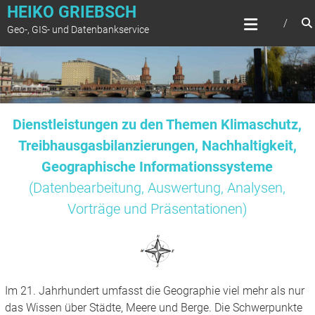
Zum
HEIKO GRIEBSCH
Inhalt
Geo-, GIS- und Datenbankservice
springen
Dienstleistungen zu den Themen Klimaschutz,
Treibhausgasbilanzierungen, Nachhaltigkeit,
Geographische Informationssysteme
(Datenbearbeitung, Auswertung, Analysen,
Vorträge und Präsentationen)
Im 21. Jahrhundert umfasst die Geographie viel mehr als nur
das Wissen über Städte, Meere und Berge. Die Schwerpunkte