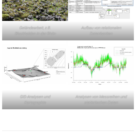
Geländearbeit, z.B.
Aufbau von relationalen
Blockhalden in der Rhön
Datenbanken
GIS-Analysen und
Analysen von Messreihen und
Kartographie
statistischen Daten