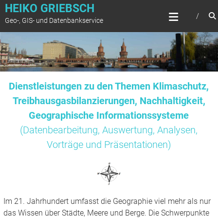
Zum
HEIKO GRIEBSCH
Inhalt
Geo-, GIS- und Datenbankservice
springen
Dienstleistungen zu den Themen Klimaschutz,
Treibhausgasbilanzierungen, Nachhaltigkeit,
Geographische Informationssysteme
(Datenbearbeitung, Auswertung, Analysen,
Vorträge und Präsentationen)
Im 21. Jahrhundert umfasst die Geographie viel mehr als nur
das Wissen über Städte, Meere und Berge. Die Schwerpunkte