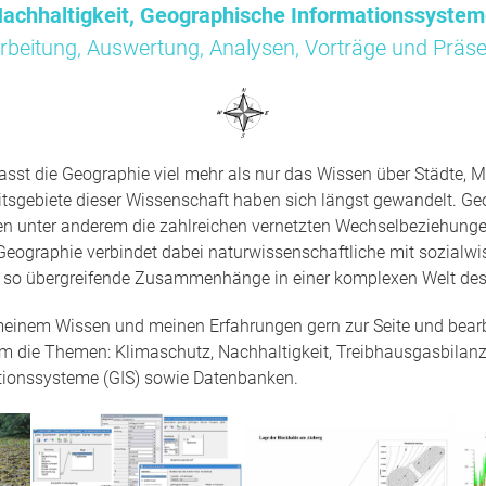
achhaltigkeit, Geographische Informationssyste
rbeitung, Auswertung, Analysen, Vorträge und Präse
sst die Geographie viel mehr als nur das Wissen über Städte, M
tsgebiete dieser Wissenschaft haben sich längst gewandelt. Ge
en unter anderem die zahlreichen vernetzten Wechselbeziehun
Geographie verbindet dabei naturwissenschaftliche mit sozialwi
t so übergreifende Zusammenhänge in einer komplexen Welt des
 meinem Wissen und meinen Erfahrungen gern zur Seite und bearbe
um die Themen: Klimaschutz, Nachhaltigkeit, Treibhausgasbilanz
tionssysteme (GIS) sowie Datenbanken.