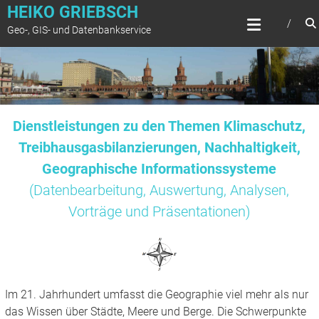
Zum
HEIKO GRIEBSCH
Inhalt
Geo-, GIS- und Datenbankservice
springen
Dienstleistungen zu den Themen Klimaschutz,
Treibhausgasbilanzierungen, Nachhaltigkeit,
Geographische Informationssysteme
(Datenbearbeitung, Auswertung, Analysen,
Vorträge und Präsentationen)
Im 21. Jahrhundert umfasst die Geographie viel mehr als nur
das Wissen über Städte, Meere und Berge. Die Schwerpunkte