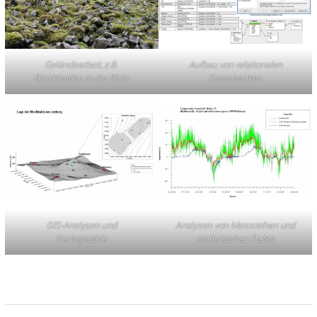
Geländearbeit, z.B.
Aufbau von relationalen
Blockhalden in der Rhön
Datenbanken
GIS-Analysen und
Analysen von Messreihen und
Kartographie
statistischen Daten