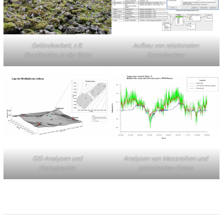
Geländearbeit, z.B.
Aufbau von relationalen
Blockhalden in der Rhön
Datenbanken
GIS-Analysen und
Analysen von Messreihen und
Kartographie
statistischen Daten