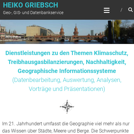
Zum
HEIKO GRIEBSCH
Inhalt
Geo-, GIS- und Datenbankservice
springen
Dienstleistungen zu den Themen Klimaschutz,
Treibhausgasbilanzierungen, Nachhaltigkeit,
Geographische Informationssysteme
(Datenbearbeitung, Auswertung, Analysen,
Vorträge und Präsentationen)
Im 21. Jahrhundert umfasst die Geographie viel mehr als nur
das Wissen über Städte, Meere und Berge. Die Schwerpunkte