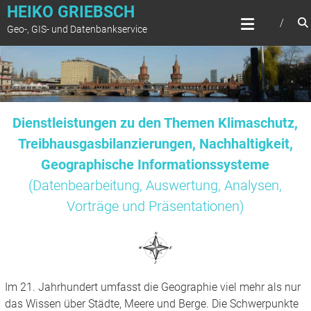
Zum
HEIKO GRIEBSCH
Inhalt
Geo-, GIS- und Datenbankservice
springen
Dienstleistungen zu den Themen Klimaschutz,
Treibhausgasbilanzierungen, Nachhaltigkeit,
Geographische Informationssysteme
(Datenbearbeitung, Auswertung, Analysen,
Vorträge und Präsentationen)
Im 21. Jahrhundert umfasst die Geographie viel mehr als nur
das Wissen über Städte, Meere und Berge. Die Schwerpunkte