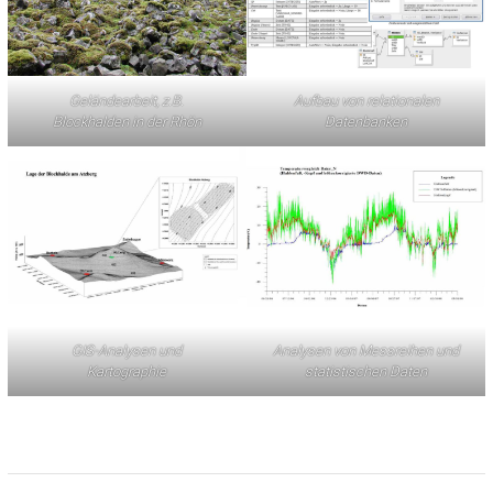
Geländearbeit, z.B.
Aufbau von relationalen
Blockhalden in der Rhön
Datenbanken
GIS-Analysen und
Analysen von Messreihen und
Kartographie
statistischen Daten