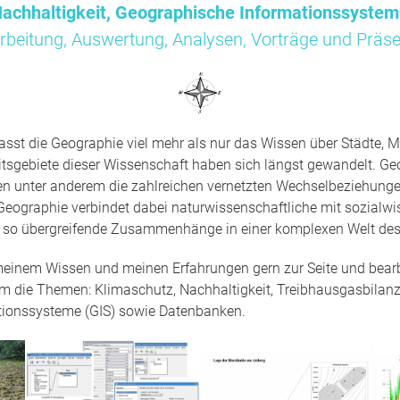
achhaltigkeit, Geographische Informationssyste
rbeitung, Auswertung, Analysen, Vorträge und Präse
sst die Geographie viel mehr als nur das Wissen über Städte, M
tsgebiete dieser Wissenschaft haben sich längst gewandelt. Ge
en unter anderem die zahlreichen vernetzten Wechselbeziehun
Geographie verbindet dabei naturwissenschaftliche mit sozialwi
t so übergreifende Zusammenhänge in einer komplexen Welt des
 meinem Wissen und meinen Erfahrungen gern zur Seite und bearbe
um die Themen: Klimaschutz, Nachhaltigkeit, Treibhausgasbilanz
tionssysteme (GIS) sowie Datenbanken.