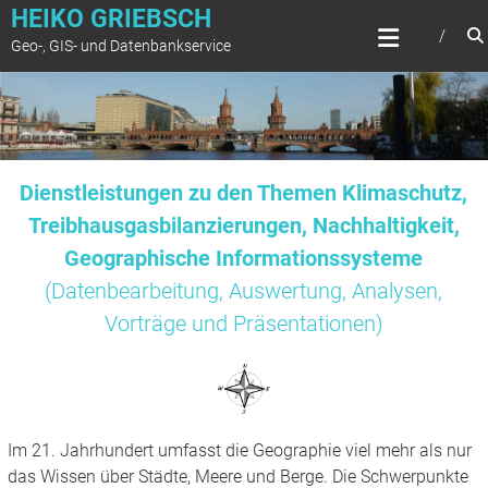
Zum
HEIKO GRIEBSCH
Inhalt
Geo-, GIS- und Datenbankservice
springen
Dienstleistungen zu den Themen Klimaschutz,
Treibhausgasbilanzierungen, Nachhaltigkeit,
Geographische Informationssysteme
(Datenbearbeitung, Auswertung, Analysen,
Vorträge und Präsentationen)
Im 21. Jahrhundert umfasst die Geographie viel mehr als nur
das Wissen über Städte, Meere und Berge. Die Schwerpunkte