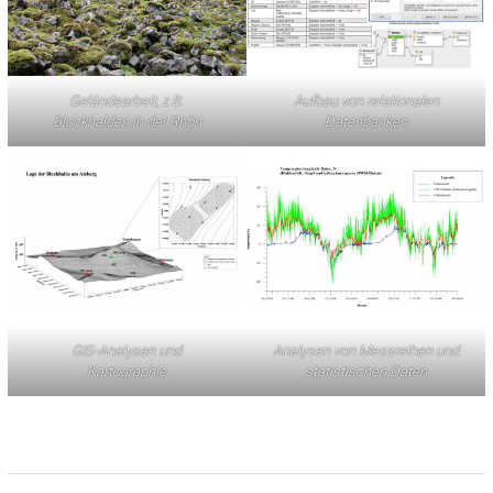
Geländearbeit, z.B.
Aufbau von relationalen
Blockhalden in der Rhön
Datenbanken
GIS-Analysen und
Analysen von Messreihen und
Kartographie
statistischen Daten