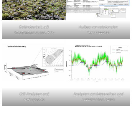
Geländearbeit, z.B.
Aufbau von relationalen
Blockhalden in der Rhön
Datenbanken
GIS-Analysen und
Analysen von Messreihen und
Kartographie
statistischen Daten