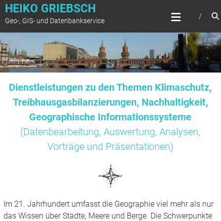
Zum
HEIKO GRIEBSCH
Inhalt
Geo-, GIS- und Datenbankservice
springen
Dienstleistungen zu den Themen Klimaschutz,
Treibhausgasbilanzierungen, Nachhaltigkeit,
Geographische Informationssysteme
(Datenbearbeitung, Auswertung, Analysen,
Vorträge und Präsentationen)
Im 21. Jahrhundert umfasst die Geographie viel mehr als nur
das Wissen über Städte, Meere und Berge. Die Schwerpunkte