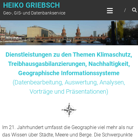
Zum
HEIKO GRIEBSCH
Inhalt
Geo-, GIS- und Datenbankservice
springen
Dienstleistungen zu den Themen Klimaschutz,
Treibhausgasbilanzierungen, Nachhaltigkeit,
Geographische Informationssysteme
(Datenbearbeitung, Auswertung, Analysen,
Vorträge und Präsentationen)
Im 21. Jahrhundert umfasst die Geographie viel mehr als nur
das Wissen über Städte, Meere und Berge. Die Schwerpunkte