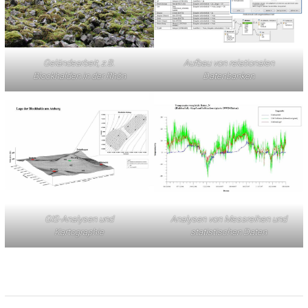
Geländearbeit, z.B.
Aufbau von relationalen
Blockhalden in der Rhön
Datenbanken
GIS-Analysen und
Analysen von Messreihen und
Kartographie
statistischen Daten