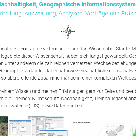
achhaltigkeit, Geographische Informationssyste
rbeitung, Auswertung, Analysen, Vorträge und Präse
sst die Geographie viel mehr als nur das Wissen über Städte, M
tsgebiete dieser Wissenschaft haben sich längst gewandelt. Ge
en unter anderem die zahlreichen vernetzten Wechselbeziehun
Geographie verbindet dabei naturwissenschaftliche mit sozialwi
t so übergreifende Zusammenhänge in einer komplexen Welt des
 meinem Wissen und meinen Erfahrungen gern zur Seite und bearbe
um die Themen: Klimaschutz, Nachhaltigkeit, Treibhausgasbilanz
tionssysteme (GIS) sowie Datenbanken.