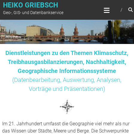
Zum
HEIKO GRIEBSCH
Inhalt
Geo-, GIS- und Datenbankservice
springen
Dienstleistungen zu den Themen Klimaschutz,
Treibhausgasbilanzierungen, Nachhaltigkeit,
Geographische Informationssysteme
(Datenbearbeitung, Auswertung, Analysen,
Vorträge und Präsentationen)
Im 21. Jahrhundert umfasst die Geographie viel mehr als nur
das Wissen über Städte, Meere und Berge. Die Schwerpunkte