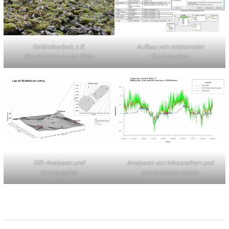
Geländearbeit, z.B.
Aufbau von relationalen
Blockhalden in der Rhön
Datenbanken
GIS-Analysen und
Analysen von Messreihen und
Kartographie
statistischen Daten