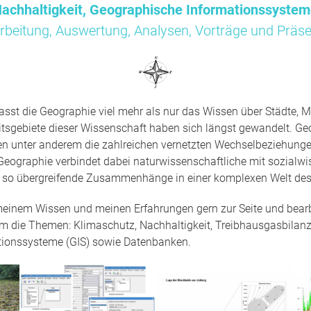
achhaltigkeit, Geographische Informationssyste
rbeitung, Auswertung, Analysen, Vorträge und Präse
sst die Geographie viel mehr als nur das Wissen über Städte, M
tsgebiete dieser Wissenschaft haben sich längst gewandelt. Ge
en unter anderem die zahlreichen vernetzten Wechselbeziehun
Geographie verbindet dabei naturwissenschaftliche mit sozialwi
t so übergreifende Zusammenhänge in einer komplexen Welt des
 meinem Wissen und meinen Erfahrungen gern zur Seite und bearbe
um die Themen: Klimaschutz, Nachhaltigkeit, Treibhausgasbilanz
tionssysteme (GIS) sowie Datenbanken.