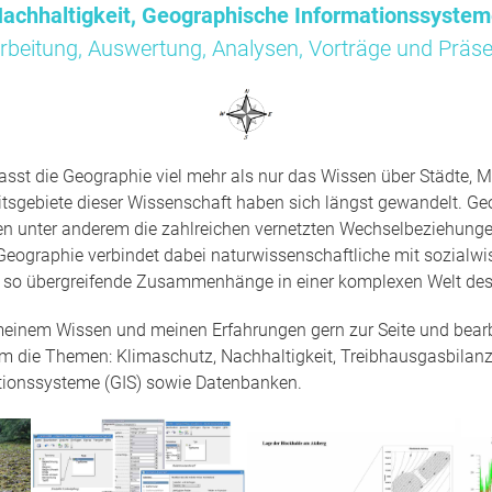
achhaltigkeit, Geographische Informationssyste
rbeitung, Auswertung, Analysen, Vorträge und Präse
sst die Geographie viel mehr als nur das Wissen über Städte, M
tsgebiete dieser Wissenschaft haben sich längst gewandelt. Ge
en unter anderem die zahlreichen vernetzten Wechselbeziehun
Geographie verbindet dabei naturwissenschaftliche mit sozialwi
t so übergreifende Zusammenhänge in einer komplexen Welt des
 meinem Wissen und meinen Erfahrungen gern zur Seite und bearbe
um die Themen: Klimaschutz, Nachhaltigkeit, Treibhausgasbilanz
tionssysteme (GIS) sowie Datenbanken.