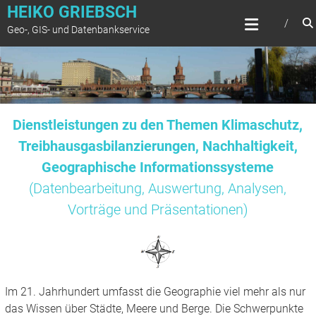
Zum
HEIKO GRIEBSCH
Inhalt
Geo-, GIS- und Datenbankservice
springen
Dienstleistungen zu den Themen Klimaschutz,
Treibhausgasbilanzierungen, Nachhaltigkeit,
Geographische Informationssysteme
(Datenbearbeitung, Auswertung, Analysen,
Vorträge und Präsentationen)
Im 21. Jahrhundert umfasst die Geographie viel mehr als nur
das Wissen über Städte, Meere und Berge. Die Schwerpunkte