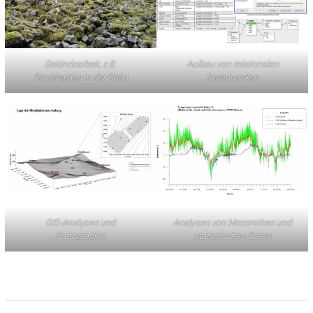
Geländearbeit, z.B.
Aufbau von relationalen
Blockhalden in der Rhön
Datenbanken
GIS-Analysen und
Analysen von Messreihen und
Kartographie
statistischen Daten