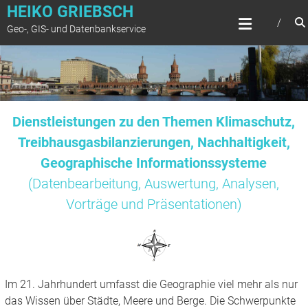
Zum
HEIKO GRIEBSCH
Inhalt
Geo-, GIS- und Datenbankservice
springen
Dienstleistungen zu den Themen Klimaschutz,
Treibhausgasbilanzierungen, Nachhaltigkeit,
Geographische Informationssysteme
(Datenbearbeitung, Auswertung, Analysen,
Vorträge und Präsentationen)
Im 21. Jahrhundert umfasst die Geographie viel mehr als nur
das Wissen über Städte, Meere und Berge. Die Schwerpunkte