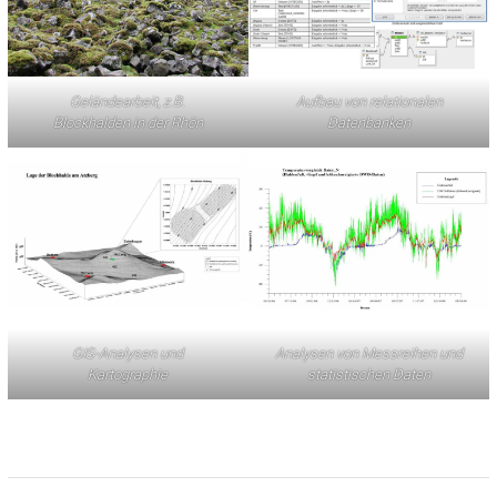
Geländearbeit, z.B.
Aufbau von relationalen
Blockhalden in der Rhön
Datenbanken
GIS-Analysen und
Analysen von Messreihen und
Kartographie
statistischen Daten