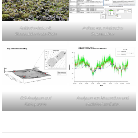
Geländearbeit, z.B.
Aufbau von relationalen
Blockhalden in der Rhön
Datenbanken
GIS-Analysen und
Analysen von Messreihen und
Kartographie
statistischen Daten