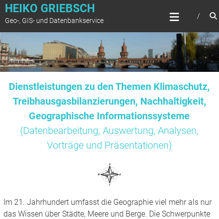
Zum
HEIKO GRIEBSCH
Inhalt
Geo-, GIS- und Datenbankservice
springen
Dienstleistungen zu den Themen Klimaschutz,
Treibhausgasbilanzierungen, Nachhaltigkeit,
Geographische Informationssysteme
(Datenbearbeitung, Auswertung, Analysen,
Vorträge und Präsentationen)
Im 21. Jahrhundert umfasst die Geographie viel mehr als nur
das Wissen über Städte, Meere und Berge. Die Schwerpunkte