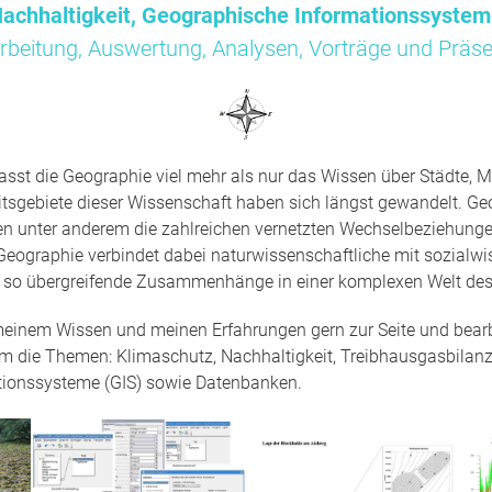
achhaltigkeit, Geographische Informationssyste
rbeitung, Auswertung, Analysen, Vorträge und Präse
sst die Geographie viel mehr als nur das Wissen über Städte, M
tsgebiete dieser Wissenschaft haben sich längst gewandelt. Ge
en unter anderem die zahlreichen vernetzten Wechselbeziehun
Geographie verbindet dabei naturwissenschaftliche mit sozialwi
t so übergreifende Zusammenhänge in einer komplexen Welt des
 meinem Wissen und meinen Erfahrungen gern zur Seite und bearbe
um die Themen: Klimaschutz, Nachhaltigkeit, Treibhausgasbilanz
tionssysteme (GIS) sowie Datenbanken.