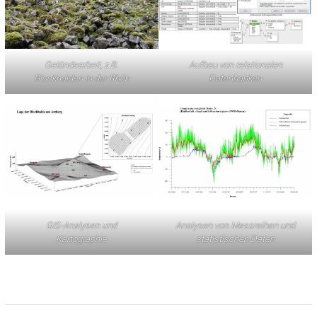
Geländearbeit, z.B.
Aufbau von relationalen
Blockhalden in der Rhön
Datenbanken
GIS-Analysen und
Analysen von Messreihen und
Kartographie
statistischen Daten