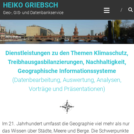
Zum
HEIKO GRIEBSCH
Inhalt
Geo-, GIS- und Datenbankservice
springen
Dienstleistungen zu den Themen Klimaschutz,
Treibhausgasbilanzierungen, Nachhaltigkeit,
Geographische Informationssysteme
(Datenbearbeitung, Auswertung, Analysen,
Vorträge und Präsentationen)
Im 21. Jahrhundert umfasst die Geographie viel mehr als nur
das Wissen über Städte, Meere und Berge. Die Schwerpunkte