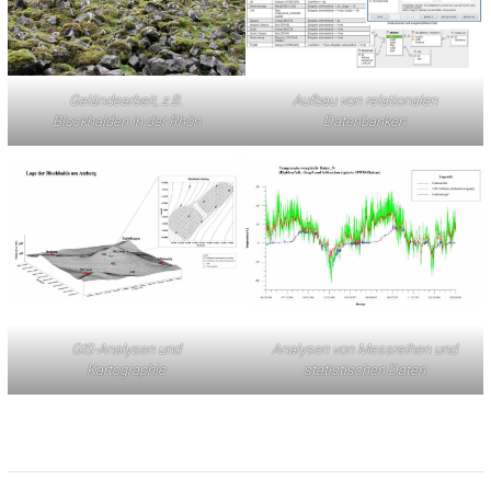
Geländearbeit, z.B.
Aufbau von relationalen
Blockhalden in der Rhön
Datenbanken
GIS-Analysen und
Analysen von Messreihen und
Kartographie
statistischen Daten