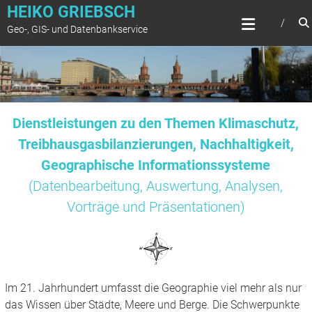
Zum
HEIKO GRIEBSCH
Inhalt
Geo-, GIS- und Datenbankservice
springen
Dienstleistungen zu den Themen Klimaschutz,
Treibhausgasbilanzierungen, Nachhaltigkeit,
Geographische Informationssysteme
(Datenbearbeitung, Auswertung, Analysen,
Vorträge und Präsentationen)
Im 21. Jahrhundert umfasst die Geographie viel mehr als nur
das Wissen über Städte, Meere und Berge. Die Schwerpunkte