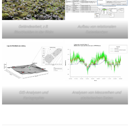
Geländearbeit, z.B.
Aufbau von relationalen
Blockhalden in der Rhön
Datenbanken
GIS-Analysen und
Analysen von Messreihen und
Kartographie
statistischen Daten