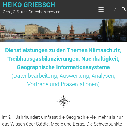
Zum
HEIKO GRIEBSCH
Inhalt
Geo-, GIS- und Datenbankservice
springen
Dienstleistungen zu den Themen Klimaschutz,
Treibhausgasbilanzierungen, Nachhaltigkeit,
Geographische Informationssysteme
(Datenbearbeitung, Auswertung, Analysen,
Vorträge und Präsentationen)
Im 21. Jahrhundert umfasst die Geographie viel mehr als nur
das Wissen über Städte, Meere und Berge. Die Schwerpunkte