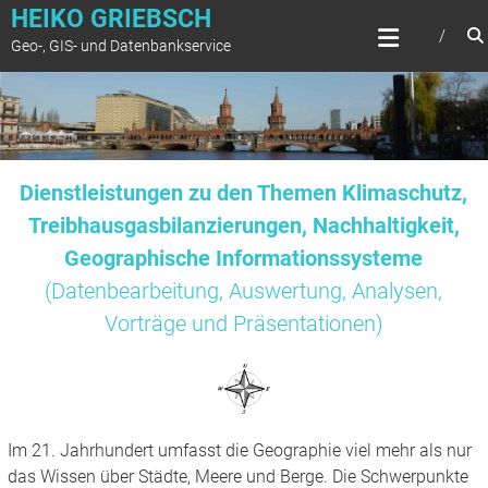
Zum
HEIKO GRIEBSCH
Inhalt
Geo-, GIS- und Datenbankservice
springen
Dienstleistungen zu den Themen Klimaschutz,
Treibhausgasbilanzierungen, Nachhaltigkeit,
Geographische Informationssysteme
(Datenbearbeitung, Auswertung, Analysen,
Vorträge und Präsentationen)
Im 21. Jahrhundert umfasst die Geographie viel mehr als nur
das Wissen über Städte, Meere und Berge. Die Schwerpunkte