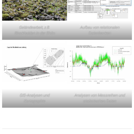
Geländearbeit, z.B.
Aufbau von relationalen
Blockhalden in der Rhön
Datenbanken
GIS-Analysen und
Analysen von Messreihen und
Kartographie
statistischen Daten