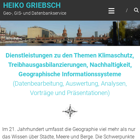
Zum
HEIKO GRIEBSCH
Inhalt
Geo-, GIS- und Datenbankservice
springen
Dienstleistungen zu den Themen Klimaschutz,
Treibhausgasbilanzierungen, Nachhaltigkeit,
Geographische Informationssysteme
(Datenbearbeitung, Auswertung, Analysen,
Vorträge und Präsentationen)
Im 21. Jahrhundert umfasst die Geographie viel mehr als nur
das Wissen über Städte, Meere und Berge. Die Schwerpunkte