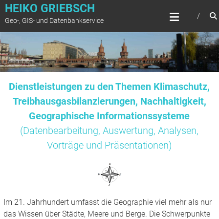
Zum
HEIKO GRIEBSCH
Inhalt
Geo-, GIS- und Datenbankservice
springen
Dienstleistungen zu den Themen Klimaschutz,
Treibhausgasbilanzierungen, Nachhaltigkeit,
Geographische Informationssysteme
(Datenbearbeitung, Auswertung, Analysen,
Vorträge und Präsentationen)
Im 21. Jahrhundert umfasst die Geographie viel mehr als nur
das Wissen über Städte, Meere und Berge. Die Schwerpunkte