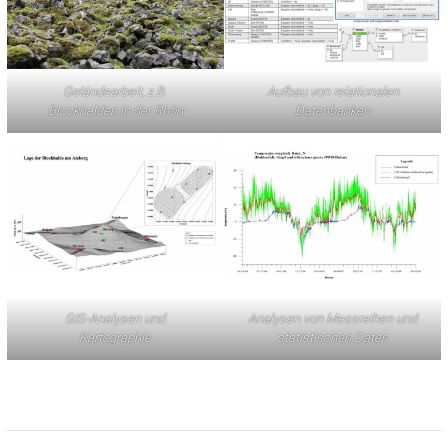
Geländearbeit, z.B.
Aufbau von relationalen
Blockhalden in der Rhön
Datenbanken
GIS-Analysen und
Analysen von Messreihen und
Kartographie
statistischen Daten