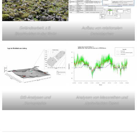
Geländearbeit, z.B.
Aufbau von relationalen
Blockhalden in der Rhön
Datenbanken
GIS-Analysen und
Analysen von Messreihen und
Kartographie
statistischen Daten