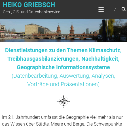
Zum
HEIKO GRIEBSCH
Inhalt
Geo-, GIS- und Datenbankservice
springen
Dienstleistungen zu den Themen Klimaschutz,
Treibhausgasbilanzierungen, Nachhaltigkeit,
Geographische Informationssysteme
(Datenbearbeitung, Auswertung, Analysen,
Vorträge und Präsentationen)
Im 21. Jahrhundert umfasst die Geographie viel mehr als nur
das Wissen über Städte, Meere und Berge. Die Schwerpunkte