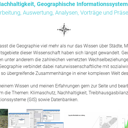
achhaltigkeit, Geographische Informationssyste
rbeitung, Auswertung, Analysen, Vorträge und Präse
sst die Geographie viel mehr als nur das Wissen über Städte, M
tsgebiete dieser Wissenschaft haben sich längst gewandelt. Ge
en unter anderem die zahlreichen vernetzten Wechselbeziehun
Geographie verbindet dabei naturwissenschaftliche mit sozialwi
t so übergreifende Zusammenhänge in einer komplexen Welt des
 meinem Wissen und meinen Erfahrungen gern zur Seite und bearbe
um die Themen: Klimaschutz, Nachhaltigkeit, Treibhausgasbilanz
tionssysteme (GIS) sowie Datenbanken.