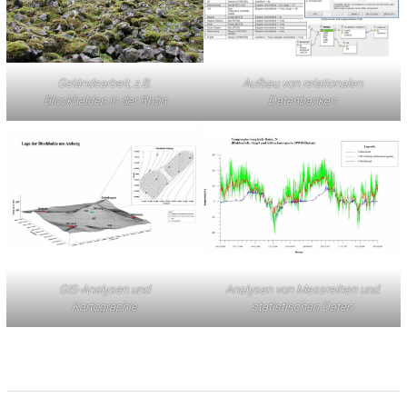
Geländearbeit, z.B.
Aufbau von relationalen
Blockhalden in der Rhön
Datenbanken
GIS-Analysen und
Analysen von Messreihen und
Kartographie
statistischen Daten