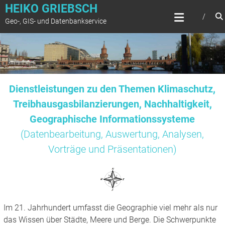
Zum
HEIKO GRIEBSCH
Inhalt
Geo-, GIS- und Datenbankservice
springen
Dienstleistungen zu den Themen Klimaschutz,
Treibhausgasbilanzierungen, Nachhaltigkeit,
Geographische Informationssysteme
(Datenbearbeitung, Auswertung, Analysen,
Vorträge und Präsentationen)
Im 21. Jahrhundert umfasst die Geographie viel mehr als nur
das Wissen über Städte, Meere und Berge. Die Schwerpunkte