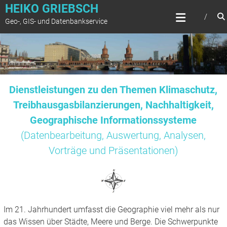
Zum
HEIKO GRIEBSCH
Inhalt
Geo-, GIS- und Datenbankservice
springen
Dienstleistungen zu den Themen Klimaschutz,
Treibhausgasbilanzierungen, Nachhaltigkeit,
Geographische Informationssysteme
(Datenbearbeitung, Auswertung, Analysen,
Vorträge und Präsentationen)
Im 21. Jahrhundert umfasst die Geographie viel mehr als nur
das Wissen über Städte, Meere und Berge. Die Schwerpunkte