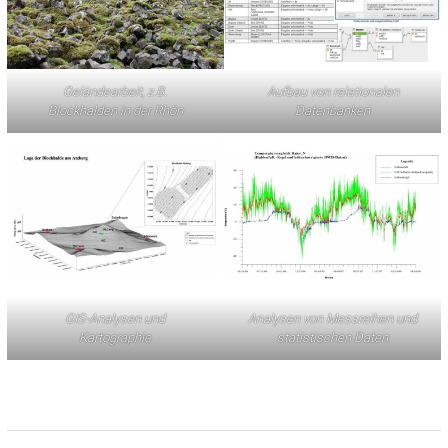
Geländearbeit, z.B.
Aufbau von relationalen
Blockhalden in der Rhön
Datenbanken
GIS-Analysen und
Analysen von Messreihen und
Kartographie
statistischen Daten