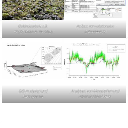
Geländearbeit, z.B.
Aufbau von relationalen
Blockhalden in der Rhön
Datenbanken
GIS-Analysen und
Analysen von Messreihen und
Kartographie
statistischen Daten