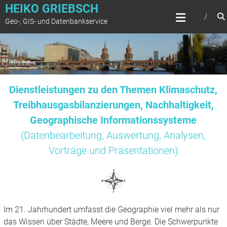
Zum
HEIKO GRIEBSCH
Inhalt
Geo-, GIS- und Datenbankservice
springen
Dienstleistungen zu den Themen Klimaschutz,
Treibhausgasbilanzierungen, Nachhaltigkeit,
Geographische Informationssysteme
(Datenbearbeitung, Auswertung, Analysen,
Vorträge und Präsentationen)
Im 21. Jahrhundert umfasst die Geographie viel mehr als nur
das Wissen über Städte, Meere und Berge. Die Schwerpunkte