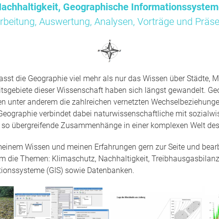
achhaltigkeit, Geographische Informationssyste
rbeitung, Auswertung, Analysen, Vorträge und Präse
sst die Geographie viel mehr als nur das Wissen über Städte, M
tsgebiete dieser Wissenschaft haben sich längst gewandelt. Ge
en unter anderem die zahlreichen vernetzten Wechselbeziehun
Geographie verbindet dabei naturwissenschaftliche mit sozialwi
t so übergreifende Zusammenhänge in einer komplexen Welt des
 meinem Wissen und meinen Erfahrungen gern zur Seite und bearbe
um die Themen: Klimaschutz, Nachhaltigkeit, Treibhausgasbilanz
tionssysteme (GIS) sowie Datenbanken.