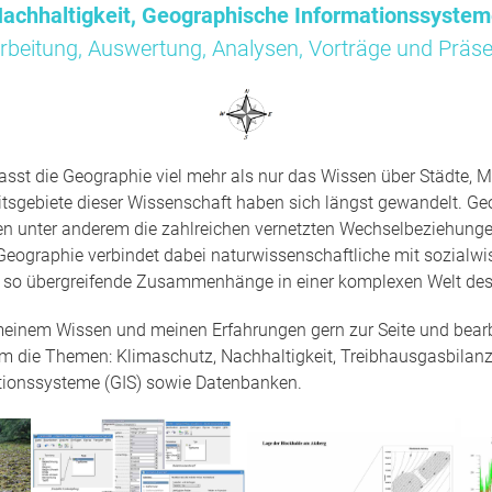
achhaltigkeit, Geographische Informationssyste
rbeitung, Auswertung, Analysen, Vorträge und Präse
sst die Geographie viel mehr als nur das Wissen über Städte, M
tsgebiete dieser Wissenschaft haben sich längst gewandelt. Ge
en unter anderem die zahlreichen vernetzten Wechselbeziehun
Geographie verbindet dabei naturwissenschaftliche mit sozialwi
t so übergreifende Zusammenhänge in einer komplexen Welt des
 meinem Wissen und meinen Erfahrungen gern zur Seite und bearbe
um die Themen: Klimaschutz, Nachhaltigkeit, Treibhausgasbilanz
tionssysteme (GIS) sowie Datenbanken.