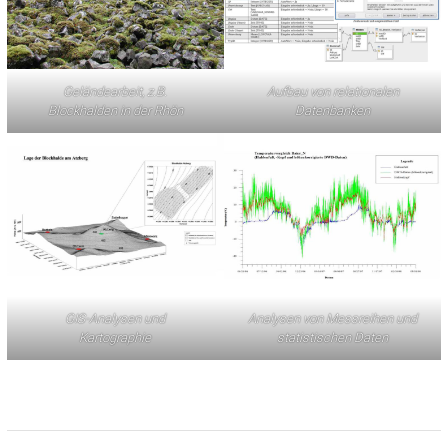
Geländearbeit, z.B.
Aufbau von relationalen
Blockhalden in der Rhön
Datenbanken
GIS-Analysen und
Analysen von Messreihen und
Kartographie
statistischen Daten