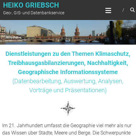
Zum
HEIKO GRIEBSCH
Inhalt
Geo-, GIS- und Datenbankservice
springen
Dienstleistungen zu den Themen Klimaschutz,
Treibhausgasbilanzierungen, Nachhaltigkeit,
Geographische Informationssysteme
(Datenbearbeitung, Auswertung, Analysen,
Vorträge und Präsentationen)
Im 21. Jahrhundert umfasst die Geographie viel mehr als nur
das Wissen über Städte, Meere und Berge. Die Schwerpunkte