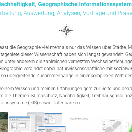
achhaltigkeit, Geographische Informationssyste
rbeitung, Auswertung, Analysen, Vorträge und Präse
sst die Geographie viel mehr als nur das Wissen über Städte, M
tsgebiete dieser Wissenschaft haben sich längst gewandelt. Ge
en unter anderem die zahlreichen vernetzten Wechselbeziehun
Geographie verbindet dabei naturwissenschaftliche mit sozialwi
t so übergreifende Zusammenhänge in einer komplexen Welt des
 meinem Wissen und meinen Erfahrungen gern zur Seite und bearbe
um die Themen: Klimaschutz, Nachhaltigkeit, Treibhausgasbilanz
tionssysteme (GIS) sowie Datenbanken.