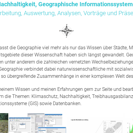
achhaltigkeit, Geographische Informationssyste
rbeitung, Auswertung, Analysen, Vorträge und Präse
sst die Geographie viel mehr als nur das Wissen über Städte, M
tsgebiete dieser Wissenschaft haben sich längst gewandelt. Ge
en unter anderem die zahlreichen vernetzten Wechselbeziehun
Geographie verbindet dabei naturwissenschaftliche mit sozialwi
t so übergreifende Zusammenhänge in einer komplexen Welt des
 meinem Wissen und meinen Erfahrungen gern zur Seite und bearbe
um die Themen: Klimaschutz, Nachhaltigkeit, Treibhausgasbilanz
tionssysteme (GIS) sowie Datenbanken.